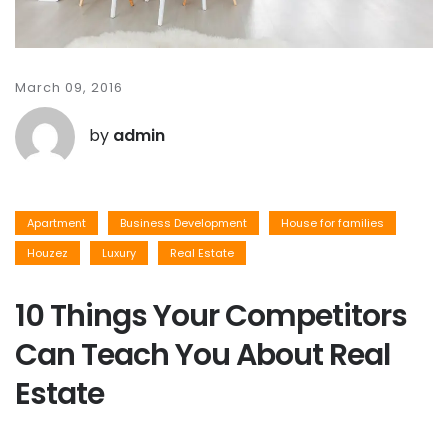
March 09, 2016
by
admin
Apartment
Business Development
House for families
Houzez
Luxury
Real Estate
10 Things Your Competitors
Can Teach You About Real
Estate